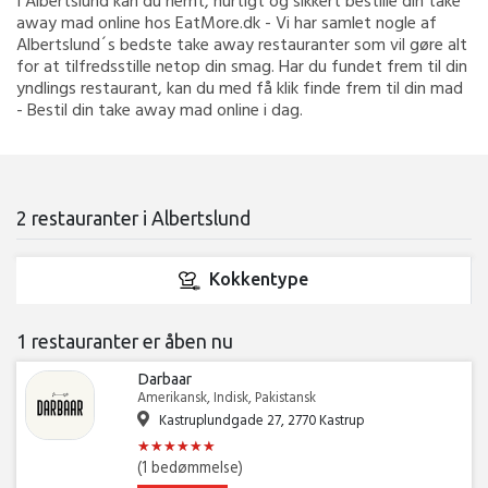
I Albertslund kan du nemt, hurtigt og sikkert bestille din take
away mad online hos EatMore.dk - Vi har samlet nogle af
Albertslund´s bedste take away restauranter som vil gøre alt
for at tilfredsstille netop din smag. Har du fundet frem til din
yndlings restaurant, kan du med få klik finde frem til din mad
- Bestil din take away mad online i dag.
2 restauranter i Albertslund
Kokkentype
1 restauranter er åben nu
Darbaar
Amerikansk, Indisk, Pakistansk
Kastruplundgade 27, 2770 Kastrup
★
★
★
★
★
★
★
★
★
★
★
★
(1 bedømmelse)