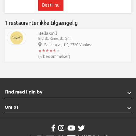
Bestil nu
1 restauranter ikke tilgængelig
Bella Grill
Indisk, Kinesisk, Grill
Bellahøjvej 119, 2720 Vanløse
★
★
★
★
★
★
★
★
★
★
★
★
(5 bedømmelser)
Find mad i din by
Haderslev
Om os
Augustenborg
Sønderborg
Handelsbetingelser
Rødekro
Brug af cookies
Broager