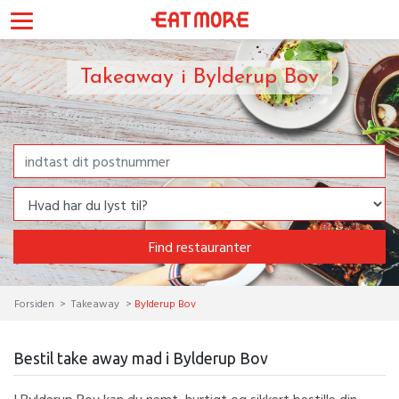
Takeaway i Bylderup Bov
Find restauranter
Forsiden
Takeaway
Bylderup Bov
Bestil take away mad i Bylderup Bov