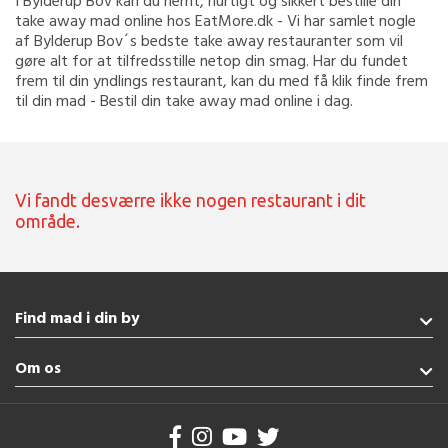
I Bylderup Bov kan du nemt, hurtigt og sikkert bestille din
take away mad online hos EatMore.dk - Vi har samlet nogle
af Bylderup Bov´s bedste take away restauranter som vil
gøre alt for at tilfredsstille netop din smag. Har du fundet
frem til din yndlings restaurant, kan du med få klik finde frem
til din mad - Bestil din take away mad online i dag.
Vi fandt desværre ikke nogen restaurant i dit
område.
Find mad i din by
Nordborg
Om os
Aabenraa
Fredericia
Handelsbetingelser
Rødekro
Brug af cookies