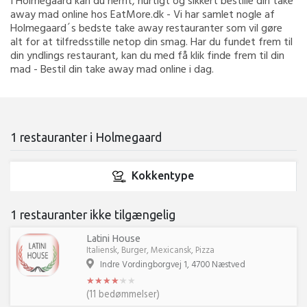
I Holmegaard kan du nemt, hurtigt og sikkert bestille din take
away mad online hos EatMore.dk - Vi har samlet nogle af
Holmegaard´s bedste take away restauranter som vil gøre
alt for at tilfredsstille netop din smag. Har du fundet frem til
din yndlings restaurant, kan du med få klik finde frem til din
mad - Bestil din take away mad online i dag.
1 restauranter i Holmegaard
Kokkentype
1 restauranter ikke tilgængelig
Latini House
Italiensk, Burger, Mexicansk, Pizza
Indre Vordingborgvej 1, 4700 Næstved
★
★
★
★
★
★
★
★
★
★
★
★
(11 bedømmelser)