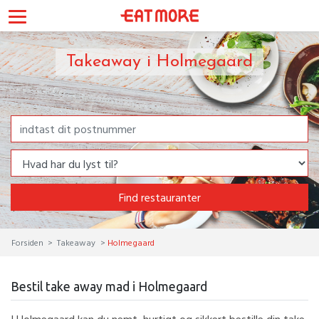
Takeaway i Holmegaard
Find restauranter
Forsiden
Takeaway
Holmegaard
Bestil take away mad i Holmegaard