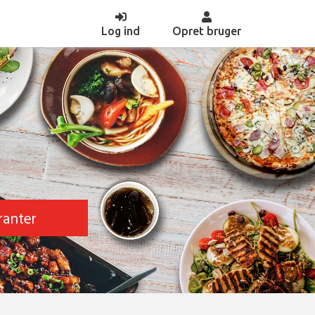
(current)
Log ind
Opret bruger
ranter