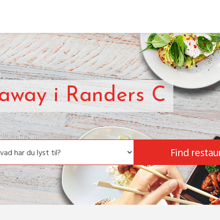
away i Randers C
Find restau