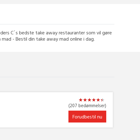
anders C´s bedste take away restauranter som vil gøre
in mad - Bestil din take away mad online i dag.
★
★
★
★
★
★
★
★
★
★
★
★
(207 bedømmelser)
Forudbestil nu