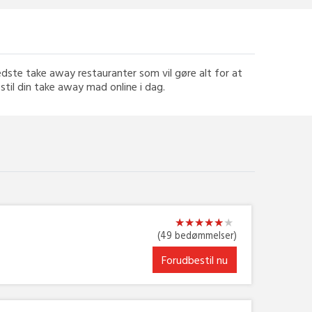
edste take away restauranter som vil gøre alt for at
estil din take away mad online i dag.
★
★
★
★
★
★
★
★
★
★
★
★
(49 bedømmelser)
Forudbestil nu