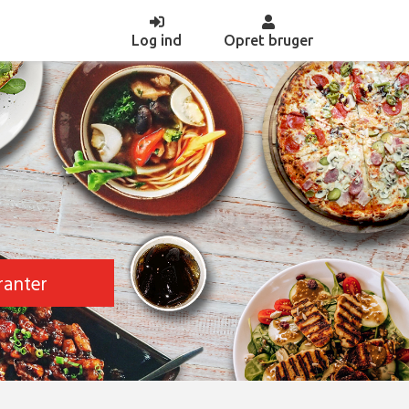
(current)
Log ind
Opret bruger
ranter