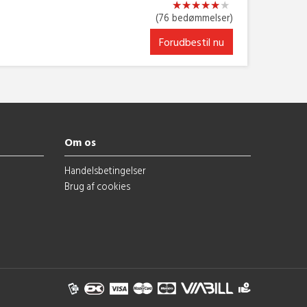
★
★
★
★
★
★
★
★
★
★
★
★
(76 bedømmelser)
Forudbestil nu
Om os
Handelsbetingelser
Brug af cookies