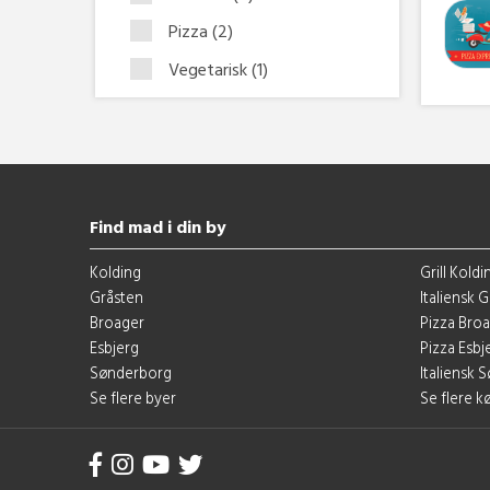
Pizza
(2)
Vegetarisk
(1)
Find mad i din by
Kolding
Grill Koldi
Gråsten
Italiensk 
Broager
Pizza Bro
Esbjerg
Pizza Esbj
Sønderborg
Italiensk
Se flere byer
Se flere 