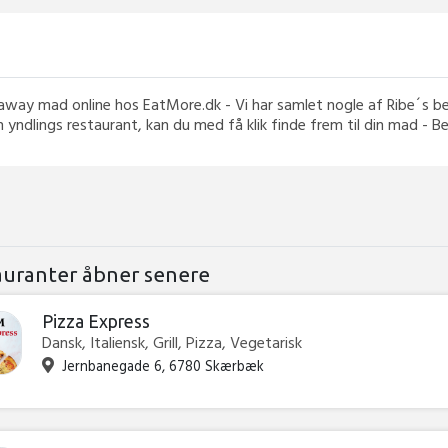
ke away mad online hos EatMore.dk - Vi har samlet nogle af Ribe´s b
n yndlings restaurant, kan du med få klik finde frem til din mad - B
auranter åbner senere
Pizza Express
Dansk, Italiensk, Grill, Pizza, Vegetarisk
Jernbanegade 6, 6780 Skærbæk