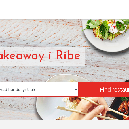
akeaway i Ribe
Find restau