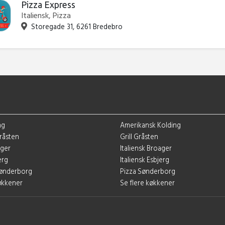
Pizza Express
Italiensk, Pizza
Storegade 31, 6261 Bredebro
ng
Amerikansk Kolding
Gråsten
Grill Gråsten
ager
Italiensk Broager
erg
Italiensk Esbjerg
 Sønderborg
Pizza Sønderborg
køkkener
Se flere køkkener