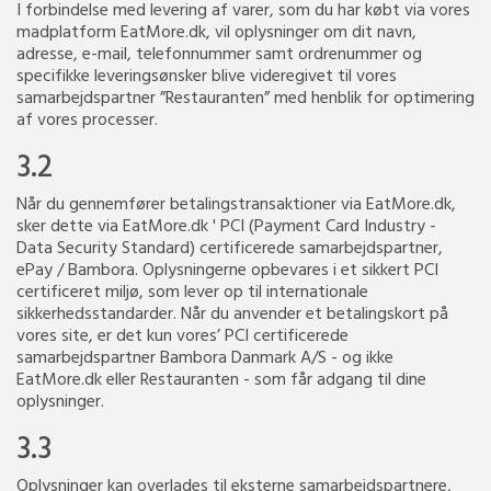
I forbindelse med levering af varer, som du har købt via vores
madplatform EatMore.dk, vil oplysninger om dit navn,
adresse, e-mail, telefonnummer samt ordrenummer og
specifikke leveringsønsker blive videregivet til vores
samarbejdspartner ”Restauranten” med henblik for optimering
af vores processer.
3.2
Når du gennemfører betalingstransaktioner via EatMore.dk,
sker dette via EatMore.dk ' PCI (Payment Card Industry -
Data Security Standard) certificerede samarbejdspartner,
ePay / Bambora. Oplysningerne opbevares i et sikkert PCI
certificeret miljø, som lever op til internationale
sikkerhedsstandarder. Når du anvender et betalingskort på
vores site, er det kun vores’ PCI certificerede
samarbejdspartner Bambora Danmark A/S - og ikke
EatMore.dk eller Restauranten - som får adgang til dine
oplysninger.
3.3
Oplysninger kan overlades til eksterne samarbejdspartnere,