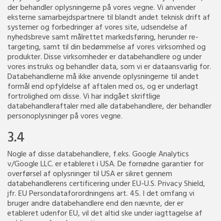
der behandler oplysningerne på vores vegne. Vi anvender
eksterne samarbejdspartnere til blandt andet teknisk drift af
systemer og forbedringer af vores site, udsendelse af
nyhedsbreve samt målrettet markedsføring, herunder re-
targeting, samt til din bedømmelse af vores virksomhed og
produkter. Disse virksomheder er databehandlere og under
vores instruks og behandler data, som vi er dataansvarlig for.
Databehandlerne må ikke anvende oplysningerne til andet
formål end opfyldelse af aftalen med os, og er underlagt
fortrolighed om disse. Vi har indgået skriftlige
databehandleraftaler med alle databehandlere, der behandler
personoplysninger på vores vegne.
3.4
Nogle af disse databehandlere, f.eks. Google Analytics
v/Google LLC. er etableret i USA. De fornødne garantier for
overførsel af oplysninger til USA er sikret gennem
databehandlerens certificering under EU-U.S. Privacy Shield,
jfr. EU Persondataforordningens art. 45. I det omfang vi
bruger andre databehandlere end den nævnte, der er
etableret udenfor EU, vil det altid ske under iagttagelse af