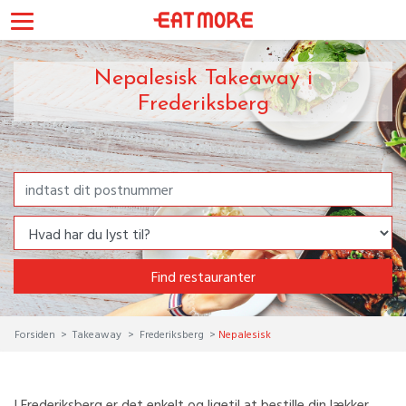
Nepalesisk Takeaway i
Frederiksberg
Find restauranter
Forsiden
Takeaway
Frederiksberg
Nepalesisk
I Frederiksberg er det enkelt og ligetil at bestille din lækker