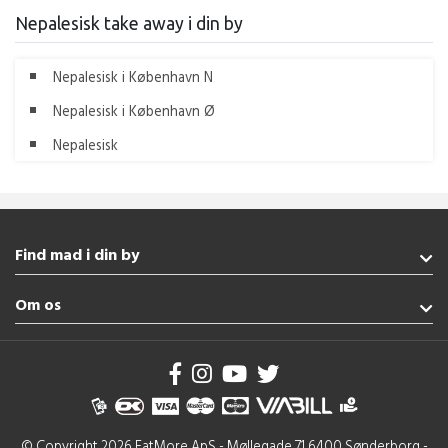
Nepalesisk take away i din by
Nepalesisk i København N
Nepalesisk i København Ø
Nepalesisk
Find mad i din by
Rødekro
Om os
Haderslev
Broager
Handelsbetingelser
Nordborg
Brug af cookies
Gråsten
Se flere byer
© Copyright 2026 EatMore ApS - Møllegade 71 6400 Sønderborg -
Indisk Rødekro