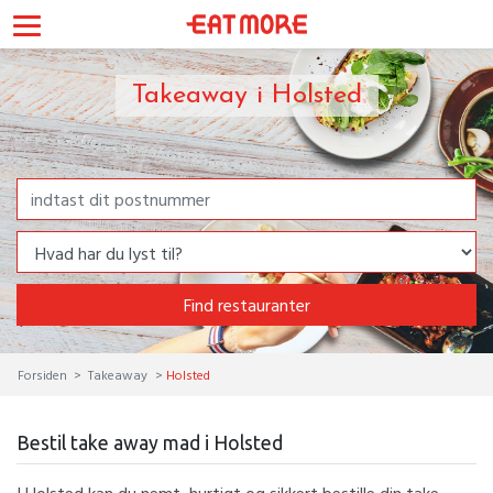
Takeaway i Holsted
Find restauranter
Forsiden
Takeaway
Holsted
Bestil take away mad i Holsted