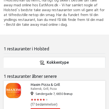
I Holsted kan du nemt, hurtigt og sikkert bestille din take
away mad online hos EatMore.dk - Vi har samlet nogle af
Holsted´s bedste take away restauranter som vil gøre alt for
at tilfredsstille netop din smag. Har du fundet frem til din
yndlings restaurant, kan du med få klik finde frem til din mad
- Bestil din take away mad online i dag.
1 restauranter i Holsted
Kokkentype
1 restauranter åbner senere
Maxim Pizza & Grill
Italiensk, Grill, Pizza
Søndergade 7, 6650 Brørup
★
★
★
★
★
★
★
★
★
★
★
★
(17 bedømmelser)