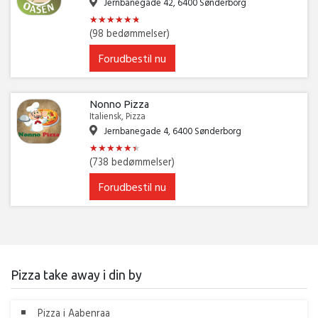
Jernbanegade 42, 6400 Sønderborg
★
★
★
★
★
★
★
★
★
★
★
★
(98 bedømmelser)
Forudbestil nu
Nonno Pizza
Italiensk, Pizza
Jernbanegade 4, 6400 Sønderborg
★
★
★
★
★
★
★
★
★
★
★
★
(738 bedømmelser)
Forudbestil nu
Pizza take away i din by
Pizza i Aabenraa