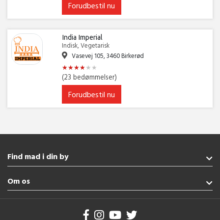
Forudbestil nu
India Imperial
Indisk, Vegetarisk
Vasevej 105, 3460 Birkerød
★
★
★
★
★
★
★
★
★
★
★
★
(23 bedømmelser)
Forudbestil nu
Find mad i din by
Broager
Om os
Nordborg
Vejle
Handelsbetingelser
Aabenraa
Brug af cookies