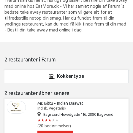
I Farum kan du nemt, hurtigt og sikkert bestille din take away
mad online hos EatMore.dk - Vi har samlet nogle af Farum´s
bedste take away restauranter som vil gøre alt for at
tilfredsstille netop din smag. Har du fundet frem til din
yndlings restaurant, kan du med få klik finde frem til din mad
- Bestil din take away mad online i dag.
2 restauranter i Farum
Kokkentype
2 restauranter åbner senere
Mr. Bittu - Indian Daawat
Indisk, Vegetarisk
Bagsværd Hovedgade 116, 2880 Bagsværd
★
★
★
★
★
★
★
★
★
★
★
★
(20 bedømmelser)