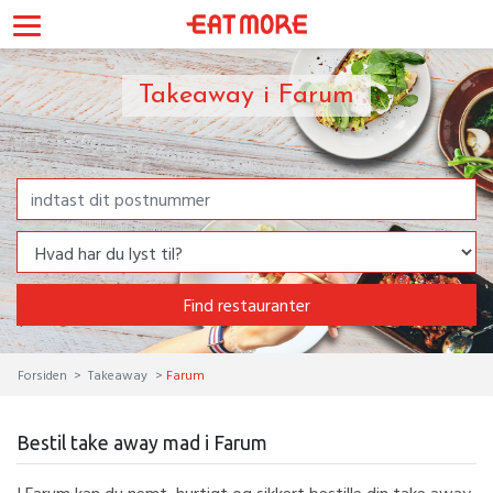
Takeaway i Farum
Find restauranter
Forsiden
Takeaway
Farum
Bestil take away mad i Farum