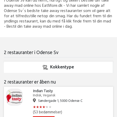
I Odense Sv kan du nemt, hurtigt og sikkert bestille din take
away mad online hos EatMore.dk - Vi har samlet nogle af
Odense Sv´s bedste take away restauranter som vil gøre alt
for at tilfredsstille netop din smag. Har du fundet frem til din
yndlings restaurant, kan du med få klik finde frem til din mad
- Bestil din take away mad online i dag.
2 restauranter i Odense Sv
Kokkentype
2 restauranter er åben nu
Indian Tasty
Indisk, Vegansk
Søndergade 1, 5000 Odense C
★
★
★
★
★
★
★
★
★
★
★
★
(53 bedømmelser)