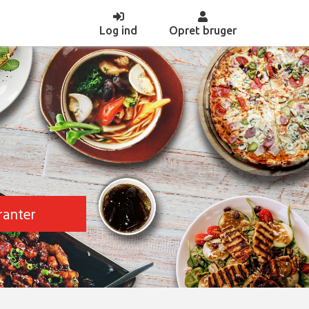
(current)
Log ind
Opret bruger
ranter