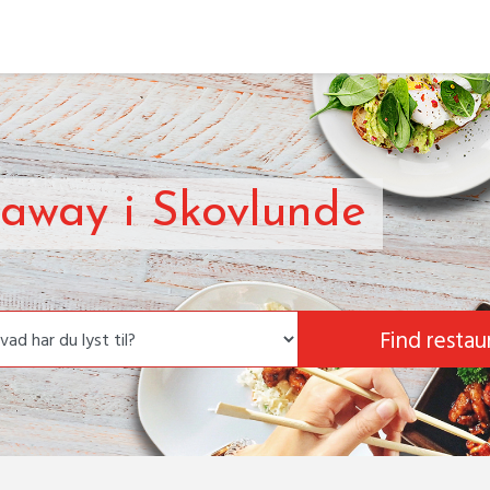
away i Skovlunde
Find restau