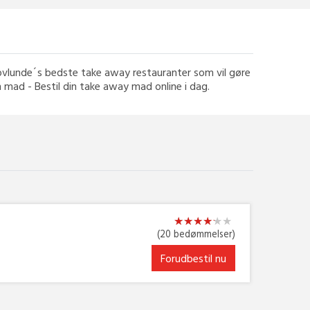
kovlunde´s bedste take away restauranter som vil gøre
in mad - Bestil din take away mad online i dag.
★
★
★
★
★
★
★
★
★
★
★
★
(20 bedømmelser)
Forudbestil nu