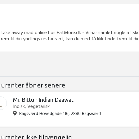
din take away mad online hos EatMore.dk - Vi har samlet nogle af S
frem til din yndlings restaurant, kan du med få klik finde frem til d
auranter åbner senere
Mr. Bittu - Indian Daawat
Indisk, Vegetarisk
Bagsværd Hovedgade 116, 2880 Bagsværd
auranter ikke tilgængelig