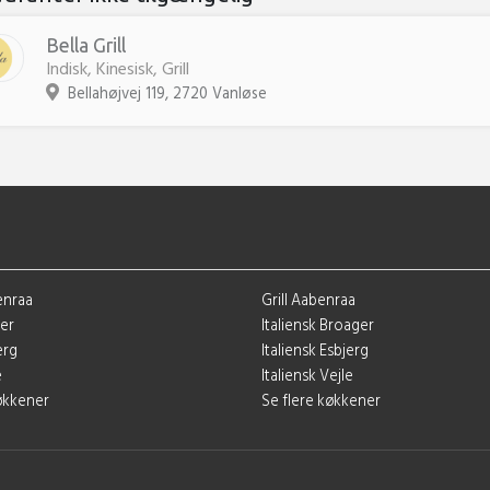
Bella Grill
Indisk, Kinesisk, Grill
Bellahøjvej 119, 2720 Vanløse
enraa
Grill Aabenraa
ger
Italiensk Broager
erg
Italiensk Esbjerg
e
Italiensk Vejle
køkkener
Se flere køkkener