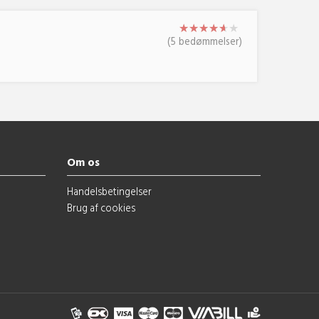
★
★
★
★
★
★
★
★
★
★
★
★
(5 bedømmelser)
Om os
Handelsbetingelser
Brug af cookies