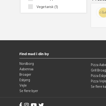
Vegetarisk
(1)
Find mad i din by
Nordborg
Pizza Aab
Aabenraa
Grill Broa
Broager
Pizza Esbj
Esbjerg
Pizza Vejl
Vejle
Se flere 
Se flere byer