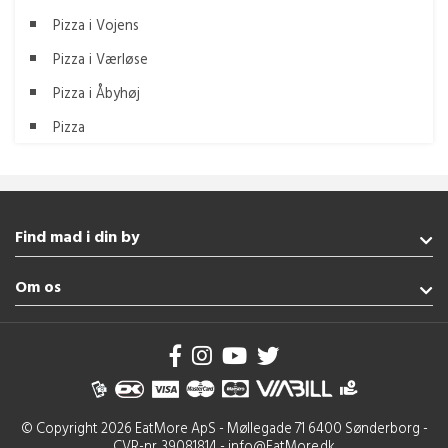
Pizza i Vojens
Pizza i Værløse
Pizza i Åbyhøj
Pizza
Find mad i din by
Fredericia
Om os
Aabenraa
Nordborg
Handelsbetingelser
Gråsten
Brug af cookies
Haderslev
Se flere byer
© Copyright 2026 EatMore ApS - Møllegade 71 6400 Sønderborg -
Amerikansk Fredericia
CVR-nr. 39081814 - info@EatMore.dk