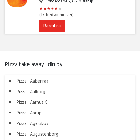
Søndergade 7, 6650 Brørup
★
★
★
★
★
★
★
★
★
★
★
★
(17 bedømmelser)
Bestil nu
Pizza take away i din by
Pizza i Aabenraa
Pizza i Aalborg
Pizza i Aarhus C
Pizza i Aarup
Pizza i Agerskov
Pizza i Augustenborg