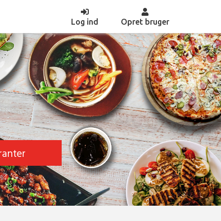
(current)
Log ind
Opret bruger
ranter