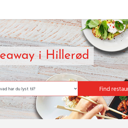
eaway i Hillerød
Find restau