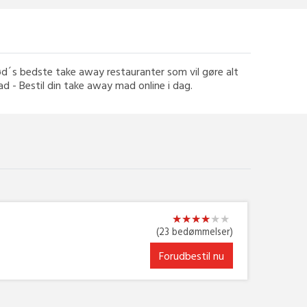
erød´s bedste take away restauranter som vil gøre alt
mad - Bestil din take away mad online i dag.
★
★
★
★
★
★
★
★
★
★
★
★
(23 bedømmelser)
Forudbestil nu