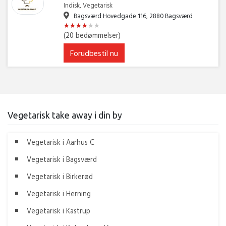
Indisk, Vegetarisk
Bagsværd Hovedgade 116, 2880 Bagsværd
★
★
★
★
★
★
★
★
★
★
★
★
(20 bedømmelser)
Forudbestil nu
Vegetarisk take away i din by
Vegetarisk i Aarhus C
Vegetarisk i Bagsværd
Vegetarisk i Birkerød
Vegetarisk i Herning
Vegetarisk i Kastrup