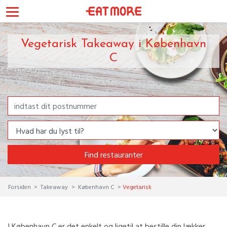
Vegetarisk Takeaway i København
C
Find restauranter
Forsiden
Takeaway
København C
Vegetarisk
I København C er det enkelt og ligetil at bestille din lækker