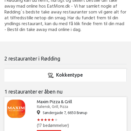
I Rødding kan du nemt, hurtigt og sikkert bestille din take
away mad online hos EatMore.dk - Vi har samlet nogle af
Rødding´s bedste take away restauranter som vil gøre alt for
at tilfredsstille netop din smag. Har du fundet frem til din
yndlings restaurant, kan du med få klik finde frem til din mad
- Bestil din take away mad online i dag.
2 restauranter i Rødding
Kokkentype
1 restauranter er åben nu
Maxim Pizza & Grill
Italiensk, Grill, Pizza
Søndergade 7, 6650 Brørup
★
★
★
★
★
★
★
★
★
★
★
★
(17 bedømmelser)