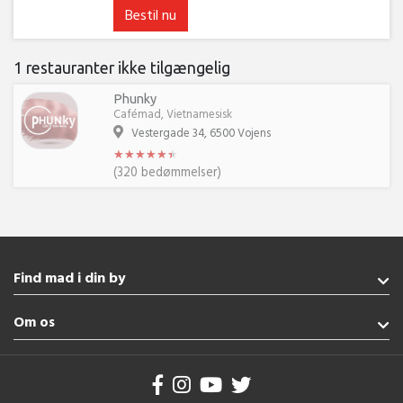
Bestil nu
1 restauranter ikke tilgængelig
Phunky
Cafémad, Vietnamesisk
Vestergade 34, 6500 Vojens
★
★
★
★
★
★
★
★
★
★
★
★
(320 bedømmelser)
Find mad i din by
Sønderborg
Om os
Nordborg
Vejle
Handelsbetingelser
Fredericia
Brug af cookies
Esbjerg