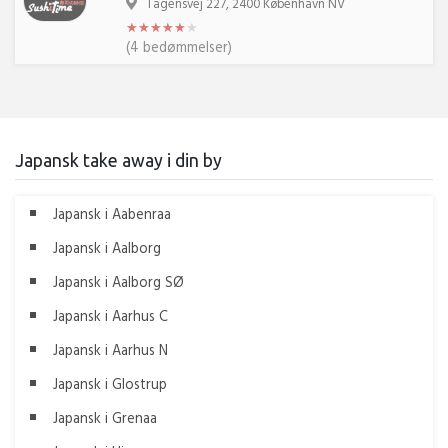
Tagensvej 227, 2400 København NV
★
★
★
★
★
★
★
★
★
★
★
★
(4 bedømmelser)
Japansk take away i din by
Japansk i Aabenraa
Japansk i Aalborg
Japansk i Aalborg SØ
Japansk i Aarhus C
Japansk i Aarhus N
Japansk i Glostrup
Japansk i Grenaa