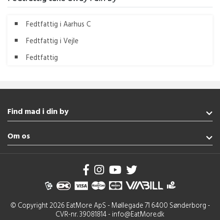
Fedtfattig i Aarhus C
Fedtfattig i Vejle
Fedtfattig
Find mad i din by
Gråsten
Om os
Broager
Haderslev
Handelsbetingelser
Esbjerg
Brug af cookies
Nordborg
Se flere byer
© Copyright 2026 EatMore ApS - Møllegade 71 6400 Sønderborg -
Italiensk Gråsten
CVR-nr. 39081814 - info@EatMore.dk
Pizza Broager