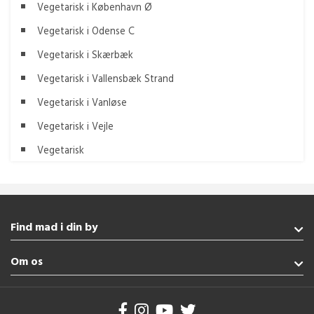
Vegetarisk i København Ø
Vegetarisk i Odense C
Vegetarisk i Skærbæk
Vegetarisk i Vallensbæk Strand
Vegetarisk i Vanløse
Vegetarisk i Vejle
Vegetarisk
Find mad i din by
Fredericia
Om os
Nordborg
Aabenraa
Handelsbetingelser
Vejle
Brug af cookies