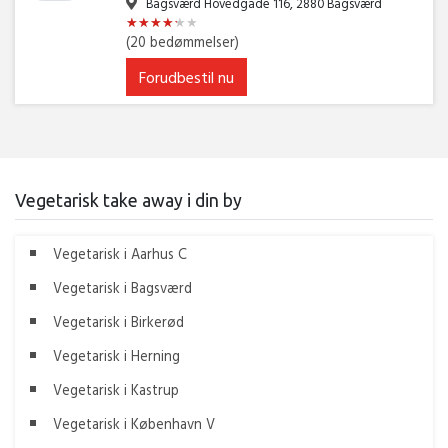
Bagsværd Hovedgade 116, 2880 Bagsværd
★
★
★
★
★
★
★
★
★
★
★
★
(20 bedømmelser)
Forudbestil nu
Vegetarisk take away i din by
Vegetarisk i Aarhus C
Vegetarisk i Bagsværd
Vegetarisk i Birkerød
Vegetarisk i Herning
Vegetarisk i Kastrup
Vegetarisk i København V