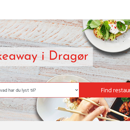
keaway i Dragør
Find restau