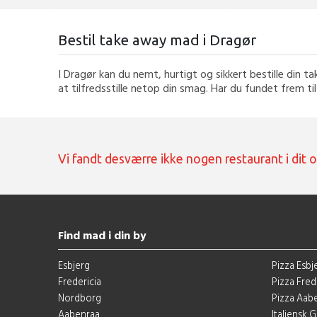
Bestil take away mad i Dragør
I Dragør kan du nemt, hurtigt og sikkert bestille din 
at tilfredsstille netop din smag. Har du fundet frem til
Vi fandt desværre ikke nogen restaurant i dit 
Find mad i din by
Esbjerg
Pizza Esbj
Fredericia
Pizza Fred
Nordborg
Pizza Aab
Aabenraa
Italiensk 