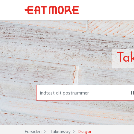
Ta
Forsiden
Takeaway
Dragør