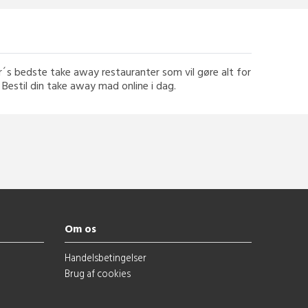
r´s bedste take away restauranter som vil gøre alt for
- Bestil din take away mad online i dag.
Om os
Handelsbetingelser
Brug af cookies