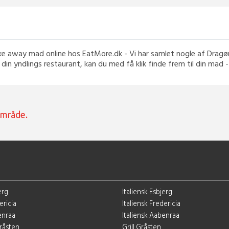
take away mad online hos EatMore.dk - Vi har samlet nogle af Dragø
 din yndlings restaurant, kan du med få klik finde frem til din mad 
område.
erg
Italiensk Esbjerg
ericia
Italiensk Fredericia
enraa
Italiensk Aabenraa
Gråsten
Grill Gråsten