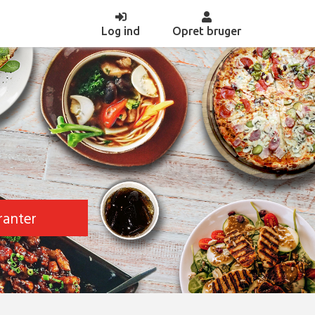
(current)
Log ind
Opret bruger
ranter