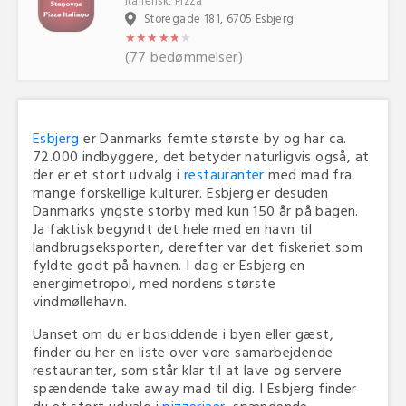
Italiensk, Pizza
Storegade 181, 6705 Esbjerg
★
★
★
★
★
★
★
★
★
★
★
★
(77 bedømmelser)
Esbjerg
er Danmarks femte største by og har ca.
72.000 indbyggere, det betyder naturligvis også, at
der er et stort udvalg i
restauranter
med mad fra
mange forskellige kulturer. Esbjerg er desuden
Danmarks yngste storby med kun 150 år på bagen.
Ja faktisk begyndt det hele med en havn til
landbrugseksporten, derefter var det fiskeriet som
fyldte godt på havnen. I dag er Esbjerg en
energimetropol, med nordens største
vindmøllehavn.
Uanset om du er bosiddende i byen eller gæst,
finder du her en liste over vore samarbejdende
restauranter, som står klar til at lave og servere
spændende take away mad til dig. I Esbjerg finder