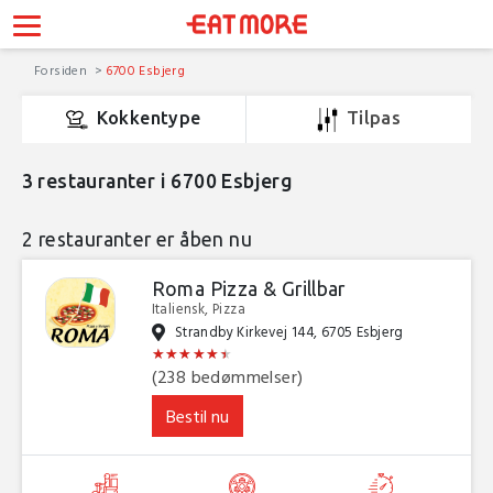
Forsiden
6700 Esbjerg
Kokkentype
Tilpas
3
restauranter i 6700 Esbjerg
2 restauranter er åben nu
Roma Pizza & Grillbar
Italiensk, Pizza
Strandby Kirkevej 144, 6705 Esbjerg
★
★
★
★
★
★
★
★
★
★
★
★
(238 bedømmelser)
Bestil nu