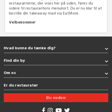
restauranterne, der vises her på siden, føres du
videre til restaurantens menukort. Du er nu klar til at
bestille din takeaway mad via EatMore.
Velbekomme!
Hvad kunne du tænke dig?
Takeaway
Find din by
Tyrkisk
Pizza
Sønderborg
Om os
Amerikansk
Kolding
Glutenfri
Fredericia
Handelsbetingelser
Er du restauratør
Sushi
Esbjerg
Brug af cookies
Se flere køkkener
Vejle
Bliv medlem
Herning
Se flere byer