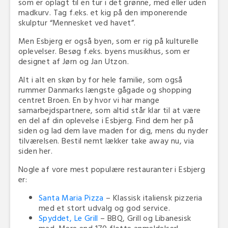
som er oplagt til en tur i det grønne, med eller uden
madkurv. Tag f.eks. et kig på den imponerende
skulptur “Mennesket ved havet”.
Men Esbjerg er også byen, som er rig på kulturelle
oplevelser. Besøg f.eks. byens musikhus, som er
designet af Jørn og Jan Utzon.
Alt i alt en skøn by for hele familie, som også
rummer Danmarks længste gågade og shopping
centret Broen. En by hvor vi har mange
samarbejdspartnere, som altid står klar til at være
en del af din oplevelse i Esbjerg. Find dem her på
siden og lad dem lave maden for dig, mens du nyder
tilværelsen. Bestil nemt lækker take away nu, via
siden her.
Nogle af vore mest populære restauranter i Esbjerg
er:
Santa Maria Pizza
– Klassisk italiensk pizzeria
med et stort udvalg og god service.
Spyddet, Le Grill
– BBQ, Grill og Libanesisk