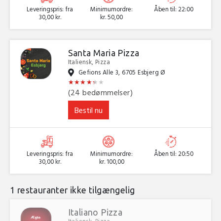
Leveringspris: fra
Minimumordre:
Åben til: 22:00
30,00 kr.
kr. 50,00
Santa Maria Pizza
Italiensk, Pizza
Gefions Alle 3, 6705 Esbjerg Ø
★
★
★
★
★
★
★
★
★
★
★
★
(24 bedømmelser)
Bestil nu
Leveringspris: fra
Minimumordre:
Åben til: 20:50
30,00 kr.
kr. 100,00
1 restauranter ikke tilgængelig
Italiano Pizza