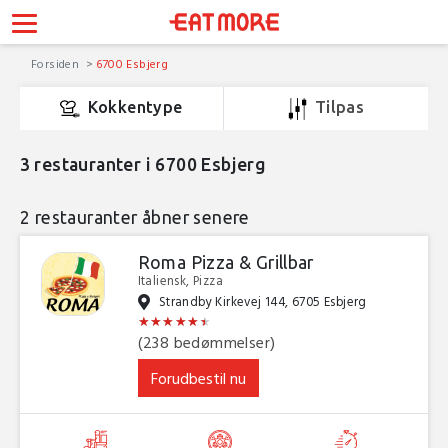
Forsiden
6700 Esbjerg
Kokkentype
Tilpas
3
restauranter i 6700 Esbjerg
2 restauranter åbner senere
Roma Pizza & Grillbar
Italiensk, Pizza
Strandby Kirkevej 144, 6705 Esbjerg
★
★
★
★
★
★
★
★
★
★
★
★
(238 bedømmelser)
Forudbestil nu