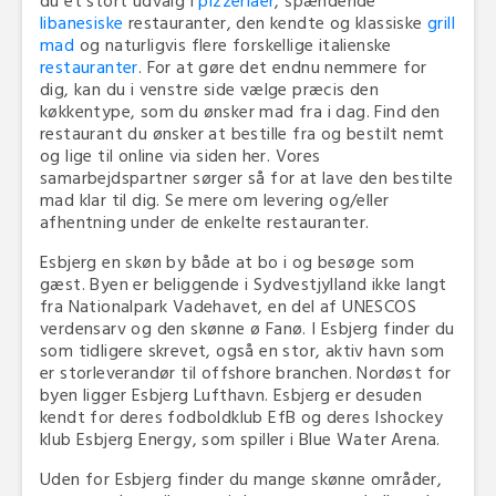
du et stort udvalg i
pizzeriaer
, spændende
libanesiske
restauranter, den kendte og klassiske
grill
mad
og naturligvis flere forskellige italienske
restauranter
. For at gøre det endnu nemmere for
dig, kan du i venstre side vælge præcis den
køkkentype, som du ønsker mad fra i dag. Find den
restaurant du ønsker at bestille fra og bestilt nemt
og lige til online via siden her. Vores
samarbejdspartner sørger så for at lave den bestilte
mad klar til dig. Se mere om levering og/eller
afhentning under de enkelte restauranter.
Esbjerg en skøn by både at bo i og besøge som
gæst. Byen er beliggende i Sydvestjylland ikke langt
fra Nationalpark Vadehavet, en del af UNESCOS
verdensarv og den skønne ø Fanø. I Esbjerg finder du
som tidligere skrevet, også en stor, aktiv havn som
er storleverandør til offshore branchen. Nordøst for
byen ligger Esbjerg Lufthavn. Esbjerg er desuden
kendt for deres fodboldklub EfB og deres Ishockey
klub Esbjerg Energy, som spiller i Blue Water Arena.
Uden for Esbjerg finder du mange skønne områder,