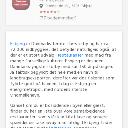
Italiensk, Pizza
Storegade 181, 6705 Esbjerg
★
★
★
★
★
★
★
★
★
★
★
★
(77 bedømmelser)
Esbjerg
er Danmarks femte største by og har ca.
72.000 indbyggere, det betyder naturligvis også, at
der er et stort udvalg i
restauranter
med mad fra
mange forskellige kulturer. Esbjerg er desuden
Danmarks yngste storby med kun 150 år på bagen.
Ja faktisk begyndt det hele med en havn til
landbrugseksporten, derefter var det fiskeriet som
fyldte godt på havnen. I dag er Esbjerg en
energimetropol, med nordens største
vindmøllehavn.
Uanset om du er bosiddende i byen eller gæst,
finder du her en liste over vore samarbejdende
restauranter, som står klar til at lave og servere
spændende take away mad til dig. I Esbjerg finder