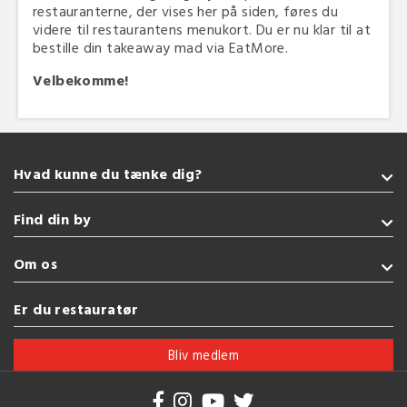
restauranterne, der vises her på siden, føres du
videre til restaurantens menukort. Du er nu klar til at
bestille din takeaway mad via EatMore.
Velbekomme!
Hvad kunne du tænke dig?
Takeaway
Find din by
Sushi
Indisk
Sønderborg
Om os
Amerikansk
Kolding
Italiensk
Fredericia
Handelsbetingelser
Er du restauratør
Grill
Esbjerg
Brug af cookies
Se flere køkkener
Vejle
Bliv medlem
Herning
Se flere byer