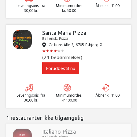
Leveringspris: fra
Minimumordre:
Åbner kl: 11:00
30,00 kr.
kr. 50,00
Santa Maria Pizza
Italiensk, Pizza
Gefions Alle 3, 6705 Esbjerg Ø
★
★
★
★
★
★
★
★
★
★
★
★
(24 bedømmelser)
Forudbestil nu
Leveringspris: fra
Minimumordre:
Åbner kl: 11:00
30,00 kr.
kr. 100,00
1 restauranter ikke tilgængelig
Italiano Pizza