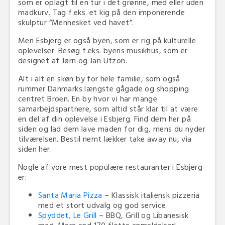
som er oplagt til en tur i det grønne, med eller uden
madkurv. Tag f.eks. et kig på den imponerende
skulptur “Mennesket ved havet”.
Men Esbjerg er også byen, som er rig på kulturelle
oplevelser. Besøg f.eks. byens musikhus, som er
designet af Jørn og Jan Utzon.
Alt i alt en skøn by for hele familie, som også
rummer Danmarks længste gågade og shopping
centret Broen. En by hvor vi har mange
samarbejdspartnere, som altid står klar til at være
en del af din oplevelse i Esbjerg. Find dem her på
siden og lad dem lave maden for dig, mens du nyder
tilværelsen. Bestil nemt lækker take away nu, via
siden her.
Nogle af vore mest populære restauranter i Esbjerg
er:
Santa Maria Pizza
– Klassisk italiensk pizzeria
med et stort udvalg og god service.
Spyddet, Le Grill
– BBQ, Grill og Libanesisk