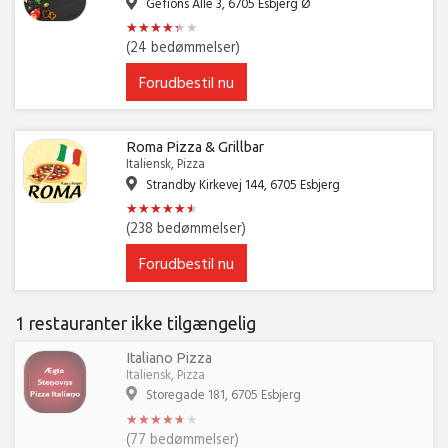
Gefions Alle 3, 6705 Esbjerg Ø
★
★
★
★
★
★
★
★
★
★
★
★
(24 bedømmelser)
Forudbestil nu
Roma Pizza & Grillbar
Italiensk, Pizza
Strandby Kirkevej 144, 6705 Esbjerg
★
★
★
★
★
★
★
★
★
★
★
★
(238 bedømmelser)
Forudbestil nu
1 restauranter ikke tilgængelig
Italiano Pizza
Italiensk, Pizza
Storegade 181, 6705 Esbjerg
★
★
★
★
★
★
★
★
★
★
★
★
(77 bedømmelser)