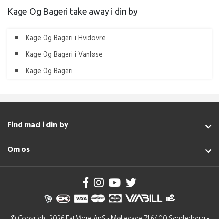
Kage Og Bageri take away i din by
Kage Og Bageri i Hvidovre
Kage Og Bageri i Vanløse
Kage Og Bageri
Find mad i din by
Fredericia
Om os
Esbjerg
Augustenborg
Handelsbetingelser
Haderslev
Brug af cookies
Rødekro
Se flere byer
© Copyright 2026 EatMore ApS - Møllegade 71 6400 Sønderborg -
Grill Fredericia