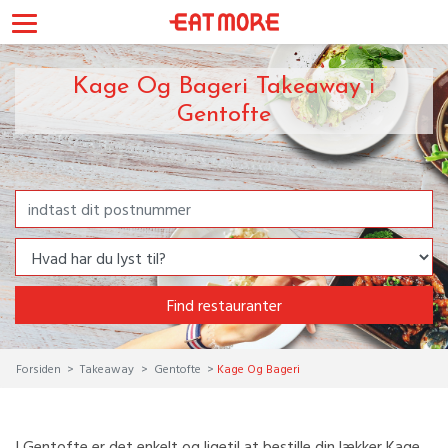
Kage Og Bageri Takeaway i
Gentofte
Find restauranter
Forsiden
Takeaway
Gentofte
Kage Og Bageri
I Gentofte er det enkelt og ligetil at bestille din lækker Kage