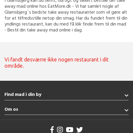
I Glamsbjerg kan du nemt, hurtigt og sikkert bestille din take
away mad online hos EatMore.dk - Vi har samlet nogle af
Glamsbjerg´s bedste take away restauranter som vil gøre alt
for at tilfredsstille netop din smag. Har du fundet frem til din
yndlings restaurant, kan du med få klik finde frem til din mad
- Bestil din take away mad online i dag.
Vi fandt desværre ikke nogen restaurant i dit
område.
Find mad i din by
Broager
Om os
Esbjerg
Haderslev
Handelsbetingelser
Vejle
Brug af cookies