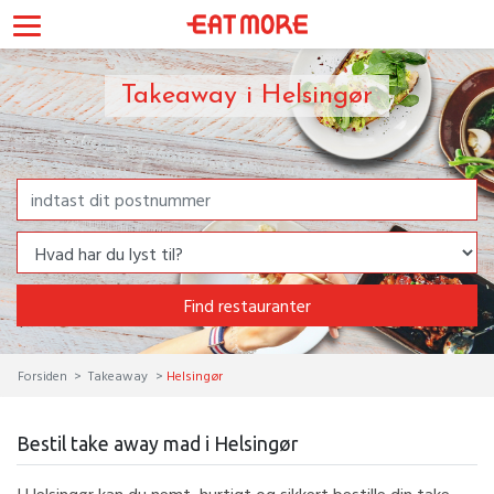
Takeaway i Helsingør
Find restauranter
Forsiden
Takeaway
Helsingør
Bestil take away mad i Helsingør