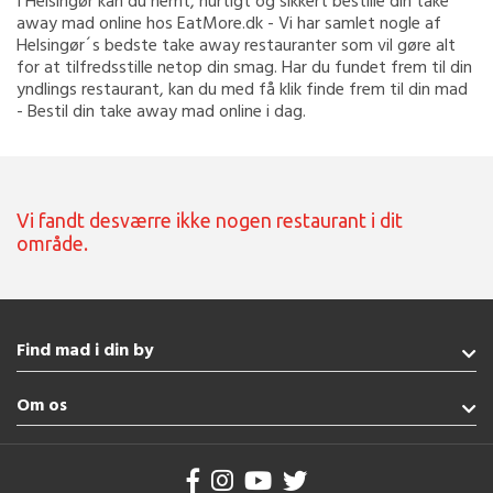
I Helsingør kan du nemt, hurtigt og sikkert bestille din take
away mad online hos EatMore.dk - Vi har samlet nogle af
Helsingør´s bedste take away restauranter som vil gøre alt
for at tilfredsstille netop din smag. Har du fundet frem til din
yndlings restaurant, kan du med få klik finde frem til din mad
- Bestil din take away mad online i dag.
Vi fandt desværre ikke nogen restaurant i dit
område.
Find mad i din by
Nordborg
Om os
Haderslev
Esbjerg
Handelsbetingelser
Broager
Brug af cookies