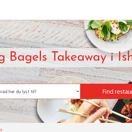
 Bagels Takeaway i Is
Find restau
ls