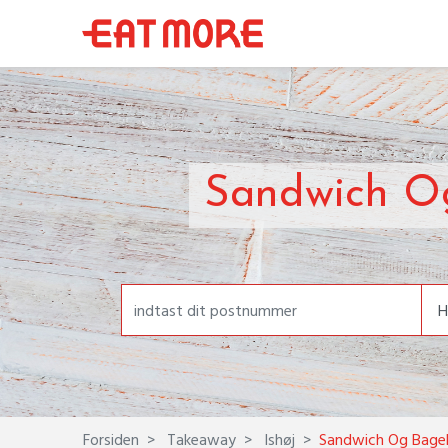
Sandwich Og
Forsiden
Takeaway
Ishøj
Sandwich Og Bage