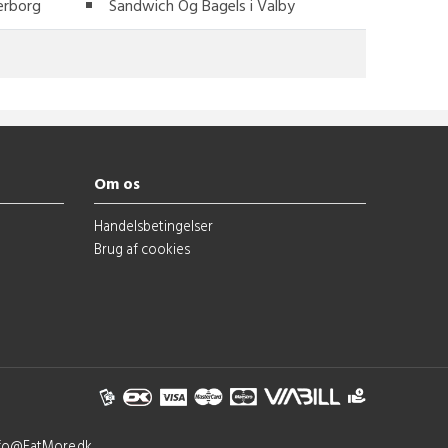
erborg
Sandwich Og Bagels i Valby
Om os
Handelsbetingelser
Brug af cookies
nfo@EatMore.dk