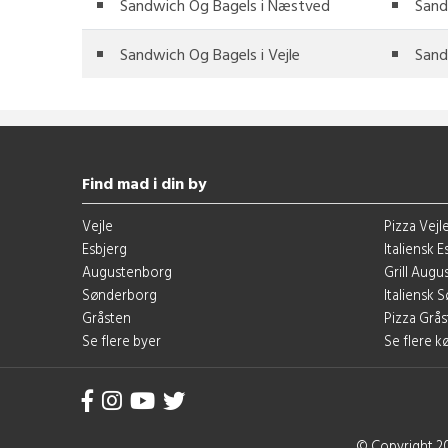
Sandwich Og Bagels i Næstved
Sand
Sandwich Og Bagels i Vejle
Sand
Find mad i din by
Vejle
Pizza Vejl
Esbjerg
Italiensk E
Augustenborg
Grill Aug
Sønderborg
Italiensk
Gråsten
Pizza Grå
Se flere byer
Se flere 
© Copyright 2