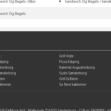
wich Og Bagels i Ribe
Sandwich Og Bagels i Sønd
wich Og Bagels
e
Grill Vejle
sbjerg
Pizza Esbjerg
ustenborg
Italiensk Augustenborg
 Sønderborg
Sushi Sønderborg
sten
Grill Gråsten
køkkener
Se flere køkkener
026 EatMore ApS - Møllegade 71 6400 Sønderborg - CVR-nr. 39081814 - i