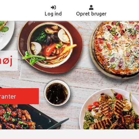
(current)
Log ind
Opret bruger
høj
ranter