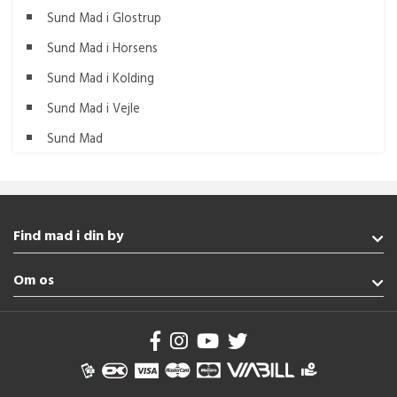
Sund Mad i Glostrup
Sund Mad i Horsens
Sund Mad i Kolding
Sund Mad i Vejle
Sund Mad
Find mad i din by
Aabenraa
Om os
Sønderborg
Broager
Handelsbetingelser
Vejle
Brug af cookies
Nordborg
Se flere byer