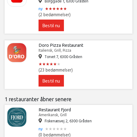
Borggade 1, 6300 Gråsten
★
★
★
★
★
★
★
★
★
★
★
★
ny
(2 bedømmelser)
Bestil nu
Doro Pizza Restaurant
Italiensk, Grill, Pizza
Torvet 7, 6300 Gråsten
★
★
★
★
★
★
★
★
★
★
★
★
(23 bedømmelser)
Bestil nu
1 restauranter åbner senere
Restaurant Fjord
Amerikansk, Grill
Fiskenæsvej 2, 6300 Gråsten
★
★
★
★
★
★
★
★
★
★
★
★
ny
(0 bedømmelser)