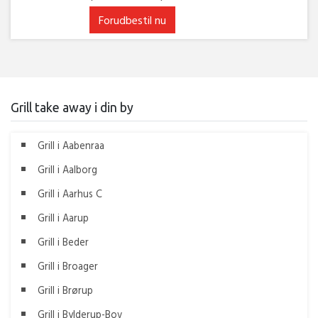
Forudbestil nu
Grill take away i din by
Grill i Aabenraa
Grill i Aalborg
Grill i Aarhus C
Grill i Aarup
Grill i Beder
Grill i Broager
Grill i Brørup
Grill i Bylderup-Bov