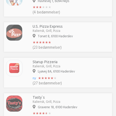
Havnevej 1, 6094 Hejls
★
★
★
★
★
★
★
★
★
★
★
★
(4 bedømmelser)
U.S. Pizza Express
Italiensk, Grill, Pizza
Torvet 8, 6100 Haderslev
★
★
★
★
★
★
★
★
★
★
★
★
(23 bedømmelser)
Starup Pizzeria
Italiensk, Grill, Pizza
Lyøvej 8A, 6100 Haderslev
★
★
★
★
★
★
★
★
★
★
★
★
ny
(27 bedømmelser)
Tasty`s
Italiensk, Grill, Pizza
Gravene 18, 6100 Haderslev
★
★
★
★
★
★
★
★
★
★
★
★