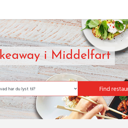
akeaway i Middelfart
Find restau