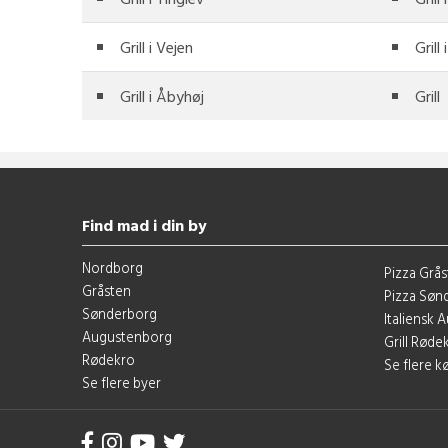
Grill i Vejen
Grill 
Grill i Åbyhøj
Grill
Find mad i din by
Nordborg
Pizza Grå
Gråsten
Pizza Søn
Sønderborg
Italiensk
Augustenborg
Grill Røde
Rødekro
Se flere 
Se flere byer