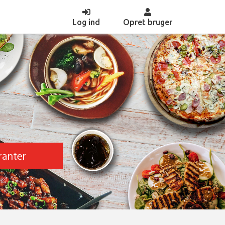
(current)
Log ind
Opret bruger
ranter