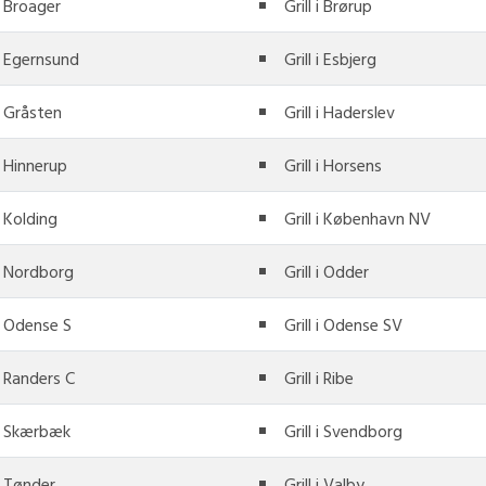
 i Broager
Grill i Brørup
 i Egernsund
Grill i Esbjerg
 i Gråsten
Grill i Haderslev
 i Hinnerup
Grill i Horsens
 i Kolding
Grill i København NV
 i Nordborg
Grill i Odder
 i Odense S
Grill i Odense SV
 i Randers C
Grill i Ribe
 i Skærbæk
Grill i Svendborg
 i Tønder
Grill i Valby