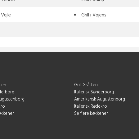
i Vejle
Grill i Vojens
sten
Grill Gråsten
derborg
Italiensk Sønderborg
 Augustenborg
Amerikansk Augustenborg
kro
Italiensk Rødekro
køkkener
Se flere køkkener