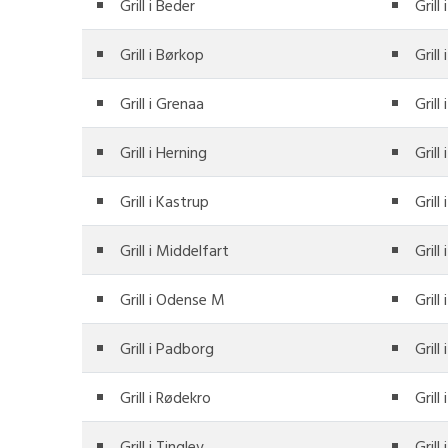
Grill i Beder
Grill
Grill i Børkop
Grill
Grill i Grenaa
Grill
Grill i Herning
Grill
Grill i Kastrup
Grill
Grill i Middelfart
Grill
Grill i Odense M
Grill
Grill i Padborg
Grill
Grill i Rødekro
Grill
Grill i Tinglev
Grill