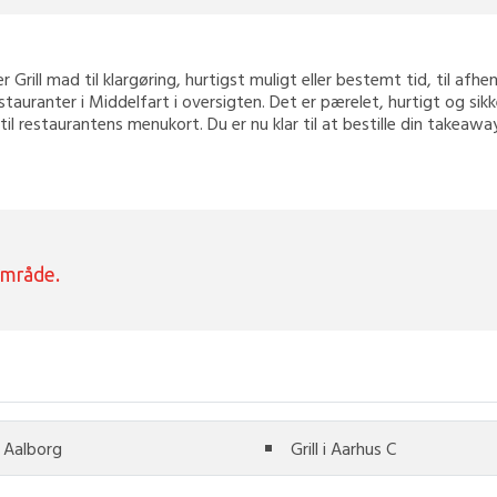
er Grill mad til klargøring, hurtigst muligt eller bestemt tid, til afh
stauranter i Middelfart i oversigten. Det er pærelet, hurtigt og si
 til restaurantens menukort. Du er nu klar til at bestille din takea
område.
 i Aalborg
Grill i Aarhus C