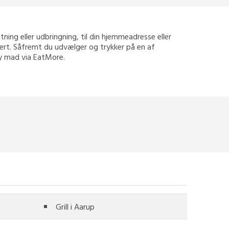
entning eller udbringning, til din hjemmeadresse eller
kkert. Såfremt du udvælger og trykker på en af
way mad via EatMore.
Grill i Aarup