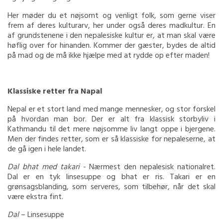
Her møder du et nøjsomt og venligt folk, som gerne viser
frem af deres kulturarv, her under også deres madkultur. En
af grundstenene i den nepalesiske kultur er, at man skal være
høflig over for hinanden. Kommer der gæster, bydes de altid
på mad og de må ikke hjælpe med at rydde op efter maden!
Klassiske retter fra Napal
Nepal er et stort land med mange mennesker, og stor forskel
på hvordan man bor. Der er alt fra klassisk storbyliv i
Kathmandu til det mere nøjsomme liv langt oppe i bjergene.
Men der findes retter, som er så klassiske for nepaleserne, at
de gå igen i hele landet.
Dal bhat med takari
- Nærmest den nepalesisk nationalret.
Dal er en tyk linsesuppe og bhat er ris. Takari er en
grønsagsblanding, som serveres, som tilbehør, når det skal
være ekstra fint.
Dal
– Linsesuppe