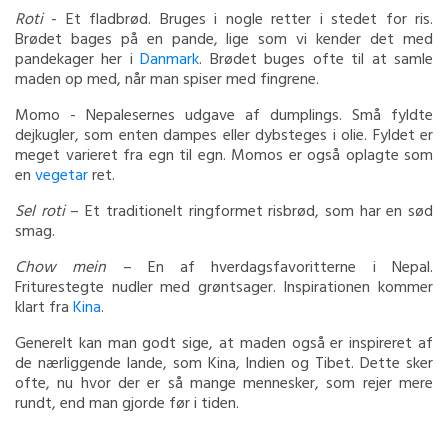
Roti
- Et fladbrød. Bruges i nogle retter i stedet for ris.
Brødet bages på en pande, lige som vi kender det med
pandekager her i
Danmark
. Brødet buges ofte til at samle
maden op med, når man spiser med fingrene.
Momo - Nepalesernes udgave af dumplings. Små fyldte
dejkugler, som enten dampes eller dybsteges i olie. Fyldet er
meget varieret fra egn til egn. Momos er også oplagte som
en
vegetar
ret.
Sel roti
– Et traditionelt ringformet risbrød, som har en sød
smag.
Chow mein
– En af hverdagsfavoritterne i Nepal.
Friturestegte nudler med grøntsager. Inspirationen kommer
klart fra
Kina
.
Generelt kan man godt sige, at maden også er inspireret af
de nærliggende lande, som Kina, Indien og Tibet. Dette sker
ofte, nu hvor der er så mange mennesker, som rejer mere
rundt, end man gjorde før i tiden.