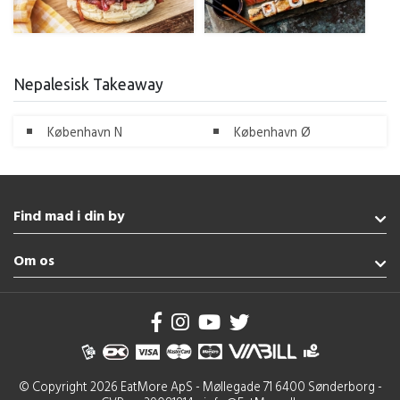
Nepalesisk Takeaway
København N
København Ø
Find mad i din by
Aabenraa
Om os
Augustenborg
Gråsten
Handelsbetingelser
Haderslev
Brug af cookies
Fredericia
Se flere byer
© Copyright 2026 EatMore ApS - Møllegade 71 6400 Sønderborg -
Tyrkisk Aabenraa