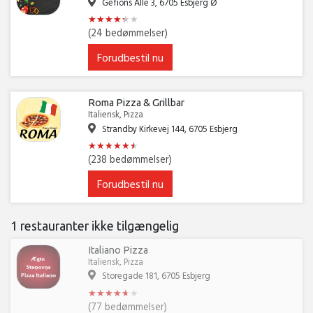
Gefions Alle 3, 6705 Esbjerg Ø
★
★
★
★
★
★
★
★
★
★
★
★
(24 bedømmelser)
Forudbestil nu
Roma Pizza & Grillbar
Italiensk, Pizza
Strandby Kirkevej 144, 6705 Esbjerg
★
★
★
★
★
★
★
★
★
★
★
★
(238 bedømmelser)
Forudbestil nu
1 restauranter ikke tilgængelig
Italiano Pizza
Italiensk, Pizza
Storegade 181, 6705 Esbjerg
★
★
★
★
★
★
★
★
★
★
★
★
(77 bedømmelser)