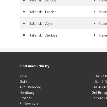
Italiensk i Søborg
Itali
Italiensk i Tønder
Itali
Italiensk i Vejen
Itali
Italiensk i Værløse
Itali
Find mad i din by
Vejle
Sushi Vejl
Gråsten
Italiensk 
Augustenborg
Grill Aug
Nordborg
Grill Broa
Broager
Se flere 
Se flere byer