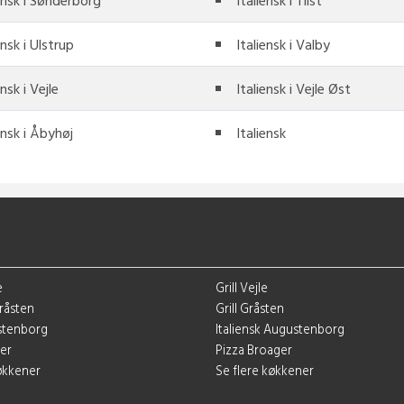
ensk i Sønderborg
Italiensk i Tilst
ensk i Ulstrup
Italiensk i Valby
ensk i Vejle
Italiensk i Vejle Øst
ensk i Åbyhøj
Italiensk
e
Grill Vejle
Gråsten
Grill Gråsten
ustenborg
Italiensk Augustenborg
ger
Pizza Broager
køkkener
Se flere køkkener