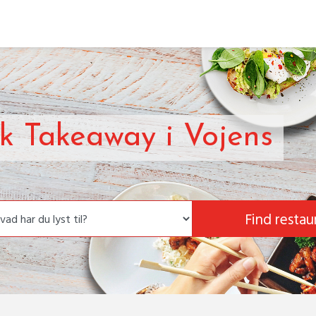
sk Takeaway i Vojens
Find restau