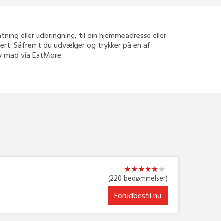
entning eller udbringning, til din hjemmeadresse eller
kkert. Såfremt du udvælger og trykker på en af
way mad via EatMore.
★
★
★
★
★
★
★
★
★
★
★
★
(220 bedømmelser)
Forudbestil nu