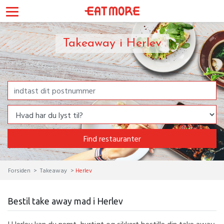
Takeaway i Herlev
Find restauranter
Forsiden
Takeaway
Herlev
Bestil take away mad i Herlev