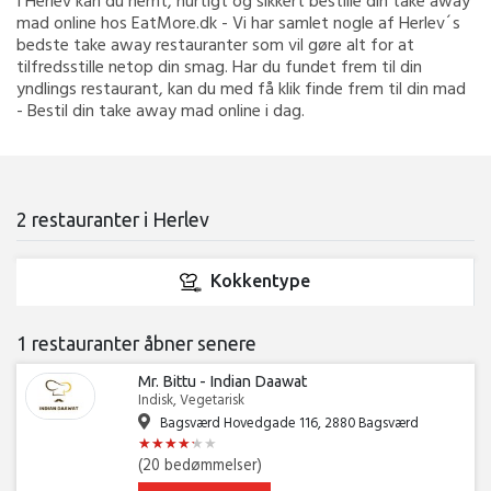
I Herlev kan du nemt, hurtigt og sikkert bestille din take away
mad online hos EatMore.dk - Vi har samlet nogle af Herlev´s
bedste take away restauranter som vil gøre alt for at
tilfredsstille netop din smag. Har du fundet frem til din
yndlings restaurant, kan du med få klik finde frem til din mad
- Bestil din take away mad online i dag.
2 restauranter i Herlev
Kokkentype
1 restauranter åbner senere
Mr. Bittu - Indian Daawat
Indisk, Vegetarisk
Bagsværd Hovedgade 116, 2880 Bagsværd
★
★
★
★
★
★
★
★
★
★
★
★
(20 bedømmelser)