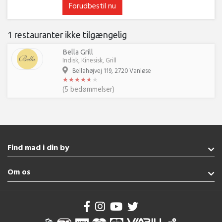
Forudbestil nu
1 restauranter ikke tilgængelig
Bella Grill
Indisk, Kinesisk, Grill
Bellahøjvej 119, 2720 Vanløse
★
★
★
★
★
★
★
★
★
★
★
★
(5 bedømmelser)
Find mad i din by
Kolding
Om os
Rødekro
Aabenraa
Handelsbetingelser
Gråsten
Brug af cookies
Esbjerg