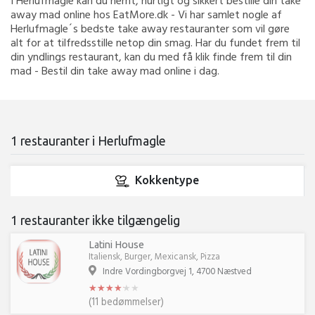
I Herlufmagle kan du nemt, hurtigt og sikkert bestille din take
away mad online hos EatMore.dk - Vi har samlet nogle af
Herlufmagle´s bedste take away restauranter som vil gøre
alt for at tilfredsstille netop din smag. Har du fundet frem til
din yndlings restaurant, kan du med få klik finde frem til din
mad - Bestil din take away mad online i dag.
1 restauranter i Herlufmagle
Kokkentype
1 restauranter ikke tilgængelig
Latini House
Italiensk, Burger, Mexicansk, Pizza
Indre Vordingborgvej 1, 4700 Næstved
★
★
★
★
★
★
★
★
★
★
★
★
(11 bedømmelser)