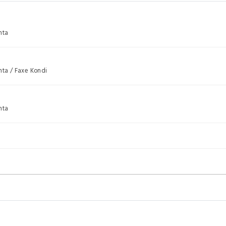
nta
nta / Faxe Kondi
nta