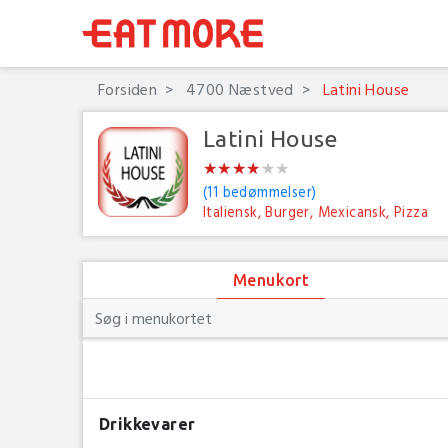
Forsiden
4700 Næstved
Latini House
Latini House
★
★
★
★
★
★
★
★
★
★
★
★
(11 bedømmelser)
Italiensk, Burger, Mexicansk, Pizza
Menukort
Drikkevarer