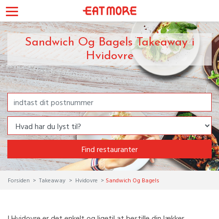
Sandwich Og Bagels Takeaway i
Hvidovre
Find restauranter
Forsiden
Takeaway
Hvidovre
Sandwich Og Bagels
I Hvidovre er det enkelt og ligetil at bestille din lækker