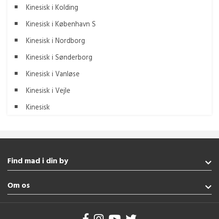
Kinesisk i Kolding
Kinesisk i København S
Kinesisk i Nordborg
Kinesisk i Sønderborg
Kinesisk i Vanløse
Kinesisk i Vejle
Kinesisk
Find mad i din by
Augustenborg
Om os
Esbjerg
Gråsten
Handelsbetingelser
Vejle
Brug af cookies