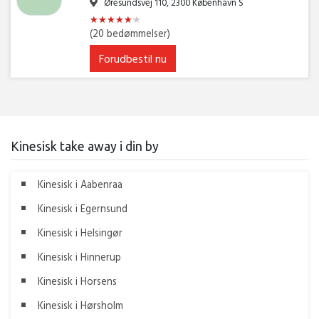
Øresundsvej 110, 2300 København S
★
★
★
★
★
★
★
★
★
★
★
★
(20 bedømmelser)
Forudbestil nu
Kinesisk take away i din by
Kinesisk i Aabenraa
Kinesisk i Egernsund
Kinesisk i Helsingør
Kinesisk i Hinnerup
Kinesisk i Horsens
Kinesisk i Hørsholm