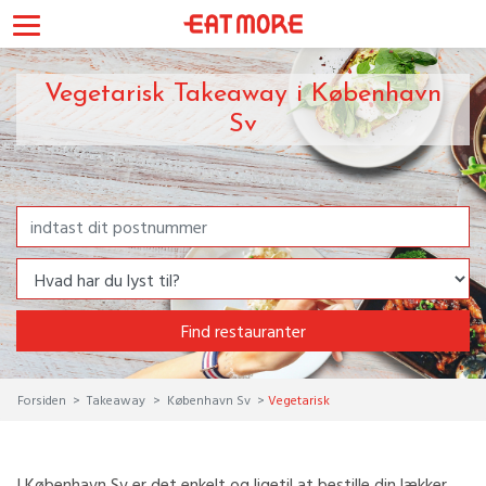
Vegetarisk Takeaway i København
Sv
Find restauranter
Forsiden
Takeaway
København Sv
Vegetarisk
I København Sv er det enkelt og ligetil at bestille din lækker