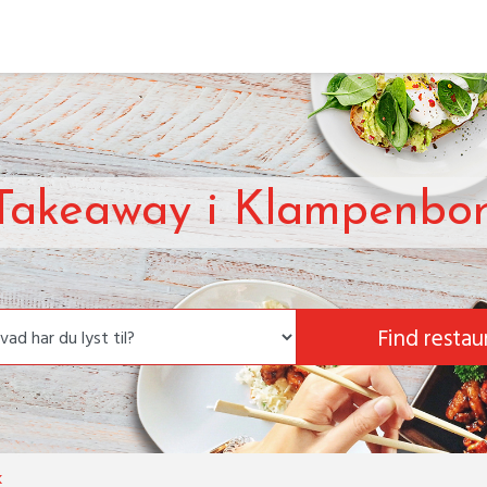
 Takeaway i Klampenbo
Find restau
k