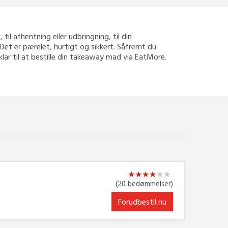
til afhentning eller udbringning, til din
Det er pærelet, hurtigt og sikkert. Såfremt du
klar til at bestille din takeaway mad via EatMore.
★
★
★
★
★
★
★
★
★
★
★
★
(20 bedømmelser)
Forudbestil nu