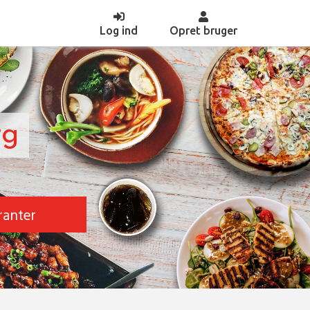
(current)
Log ind
Opret bruger
rg
ranter