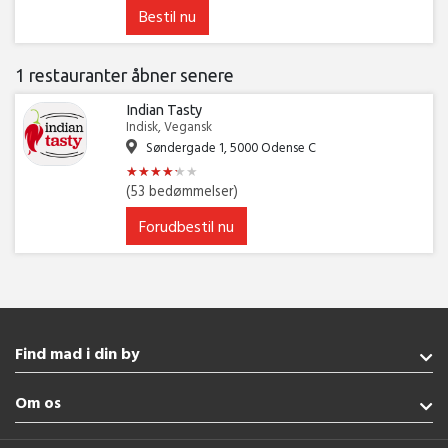
Bestil nu
1 restauranter åbner senere
Indian Tasty
Indisk, Vegansk
Søndergade 1, 5000 Odense C
★
★
★
★
★
★
★
★
★
★
★
★
(53 bedømmelser)
Forudbestil nu
Find mad i din by
Gråsten
Om os
Esbjerg
Sønderborg
Handelsbetingelser