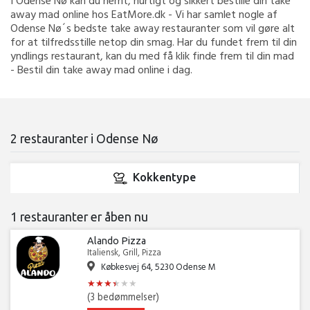
I Odense Nø kan du nemt, hurtigt og sikkert bestille din take
away mad online hos EatMore.dk - Vi har samlet nogle af
Odense Nø´s bedste take away restauranter som vil gøre alt
for at tilfredsstille netop din smag. Har du fundet frem til din
yndlings restaurant, kan du med få klik finde frem til din mad
- Bestil din take away mad online i dag.
2 restauranter i Odense Nø
Kokkentype
1 restauranter er åben nu
Alando Pizza
Italiensk, Grill, Pizza
Købkesvej 64, 5230 Odense M
★
★
★
★
★
★
★
★
★
★
★
★
(3 bedømmelser)