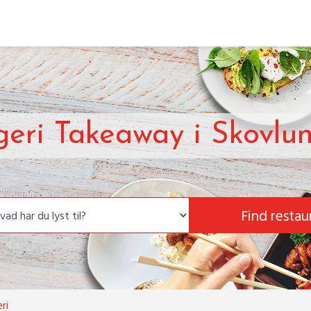
eri Takeaway i Skovlu
Find restau
ri