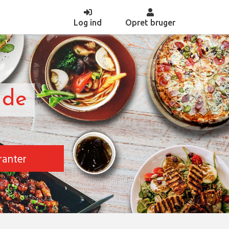
(current)
Log ind
Opret bruger
nde
ranter