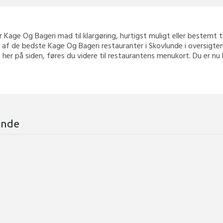
er Kage Og Bageri mad til klargøring, hurtigst muligt eller bestemt tid
af de bedste Kage Og Bageri restauranter i Skovlunde i oversigten.
 her på siden, føres du videre til restaurantens menukort. Du er nu 
unde