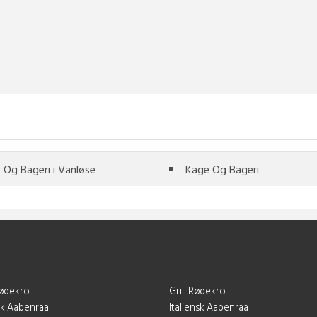
 Og Bageri i Vanløse
Kage Og Bageri
Rødekro
Grill Rødekro
k Aabenraa
Italiensk Aabenraa