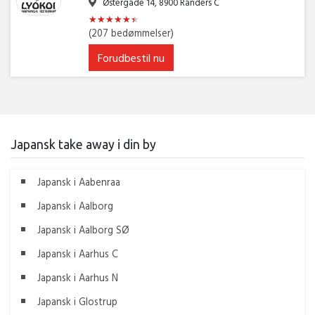
Østergade 14, 8900 Randers C
★
★
★
★
★
★
★
★
★
★
★
★
(207 bedømmelser)
Forudbestil nu
Japansk take away i din by
Japansk i Aabenraa
Japansk i Aalborg
Japansk i Aalborg SØ
Japansk i Aarhus C
Japansk i Aarhus N
Japansk i Glostrup