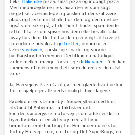
f.eks.
Italienske
pizza, salat pizza og indbagt pizza.
Men medarbejderne i restauranten er som sagt
meget servicemindede og ønsker at der skal være
plads og hjerterum til alle hos dem og derfor vil de
også være sikre på, at der nemt findes spændende
retter til alle som spiser hos dem eller bestille take
away hos dem. Derfor har de også valgt at have et
spændende udvalg af
grill retter
, durum ruller,
lækre
sandwich
, forskellige snacks og sprøde
hvidløgsbrød på menuen. Dertil kan du naturligvis
vælge mellem mange forskellige
drikkevarer
, så du kan
sammensætte en menu helt som du ønsker den skal
være.
Ja, Hærvejens Pizza Café gør med glæde hvad de kan
for at hjælpe jer alle bedst muligt i hverdagene.
Rødekro er en stationsby i Sønderjylland med kort
afstand til Aabenraa. Ja faktisk er det
kun den sønderjyske motorveje, som adskiller de to
byer. Rødekro er en aktiv by med alt hvad
børnefamilierne har brug for. Her finder du en stor
flot ny Hærvejsskole, en stor og flot SuperBrugs, en