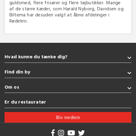
guldsmed, flere frisører og flere tøjbutikker. Mange
af de større kæder, som Harald Nyborg, Davidsen og
Biltema har desuden valgt at åbne afdelinger i
Rødekro.
Hvad kunne du tænke dig?
Takeaway
Find din by
Italiensk
Burger
Sønderborg
Om os
Tyrkisk
Kolding
Grill
Fredericia
Handelsbetingelser
Er du restauratør
Sushi
Esbjerg
Brug af cookies
Se flere køkkener
Vejle
Bliv medlem
Herning
Se flere byer