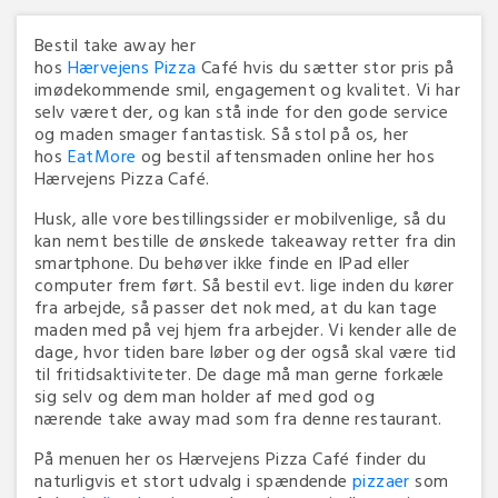
Bestil take away her
hos
Hærvejens
Pizza
Café hvis du sætter stor pris på
imødekommende smil, engagement og kvalitet. Vi har
selv været der, og kan stå inde for den gode service
og maden smager fantastisk. Så stol på os, her
hos
EatMore
og bestil aftensmaden online her hos
Hærvejens Pizza Café.
Husk, alle vore bestillingssider er mobilvenlige, så du
kan nemt bestille de ønskede takeaway retter fra din
smartphone. Du behøver ikke finde en IPad eller
computer frem ført. Så bestil evt. lige inden du kører
fra arbejde, så passer det nok med, at du kan tage
maden med på vej hjem fra arbejder. Vi kender alle de
dage, hvor tiden bare løber og der også skal være tid
til fritidsaktiviteter. De dage må man gerne forkæle
sig selv og dem man holder af med god og
nærende take away mad som fra denne restaurant.
På menuen her os Hærvejens Pizza Café finder du
naturligvis et stort udvalg i spændende
pizzaer
som