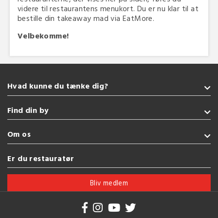
videre til restaurantens menukort. Du er nu klar til at
bestille din takeaway mad via EatMore.
Velbekomme!
Hvad kunne du tænke dig?
Takeaway
Find din by
Indisk
Vegetarisk
Sønderborg
Om os
Tyrkisk
Kolding
Pizza
Fredericia
Handelsbetingelser
Er du restauratør
Grill
Esbjerg
Brug af cookies
Se flere køkkener
Vejle
Bliv medlem
Herning
Se flere byer