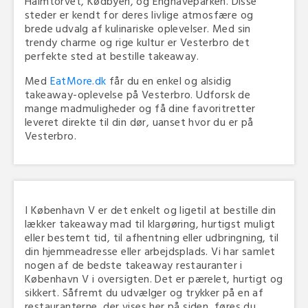
Halmtorvet, Kødbyen, og Enghaveparken. Disse
steder er kendt for deres livlige atmosfære og
brede udvalg af kulinariske oplevelser. Med sin
trendy charme og rige kultur er Vesterbro det
perfekte sted at bestille takeaway.
Med
EatMore.dk
får du en enkel og alsidig
takeaway-oplevelse på Vesterbro. Udforsk de
mange madmuligheder og få dine favoritretter
leveret direkte til din dør, uanset hvor du er på
Vesterbro.
I København V er det enkelt og ligetil at bestille din
lækker takeaway mad til klargøring, hurtigst muligt
eller bestemt tid, til afhentning eller udbringning, til
din hjemmeadresse eller arbejdsplads. Vi har samlet
nogen af de bedste takeaway restauranter i
København V i oversigten. Det er pærelet, hurtigt og
sikkert. Såfremt du udvælger og trykker på en af
restauranterne, der vises her på siden, føres du