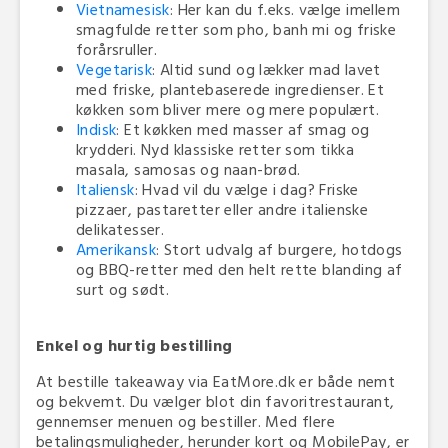
Vietnamesisk
: Her kan du f.eks. vælge imellem
smagfulde retter som pho, banh mi og friske
forårsruller.
Vegetarisk
: Altid sund og lækker mad lavet
med friske, plantebaserede ingredienser. Et
køkken som bliver mere og mere populært.
Indisk
: Et køkken med masser af smag og
krydderi. Nyd klassiske retter som tikka
masala, samosas og naan-brød.
Italiensk
: Hvad vil du vælge i dag? Friske
pizzaer, pastaretter eller andre italienske
delikatesser.
Amerikansk
: Stort udvalg af burgere, hotdogs
og BBQ-retter med den helt rette blanding af
surt og sødt.
Enkel og hurtig bestilling
At bestille takeaway via EatMore.dk er både nemt
og bekvemt. Du vælger blot din favoritrestaurant,
gennemser menuen og bestiller. Med flere
betalingsmuligheder, herunder kort og MobilePay, er