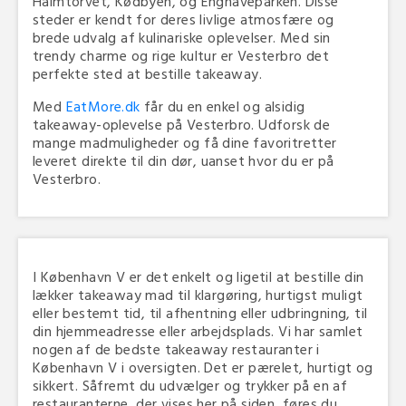
Halmtorvet, Kødbyen, og Enghaveparken. Disse
steder er kendt for deres livlige atmosfære og
brede udvalg af kulinariske oplevelser. Med sin
trendy charme og rige kultur er Vesterbro det
perfekte sted at bestille takeaway.
Med
EatMore.dk
får du en enkel og alsidig
takeaway-oplevelse på Vesterbro. Udforsk de
mange madmuligheder og få dine favoritretter
leveret direkte til din dør, uanset hvor du er på
Vesterbro.
I København V er det enkelt og ligetil at bestille din
lækker takeaway mad til klargøring, hurtigst muligt
eller bestemt tid, til afhentning eller udbringning, til
din hjemmeadresse eller arbejdsplads. Vi har samlet
nogen af de bedste takeaway restauranter i
København V i oversigten. Det er pærelet, hurtigt og
sikkert. Såfremt du udvælger og trykker på en af
restauranterne, der vises her på siden, føres du