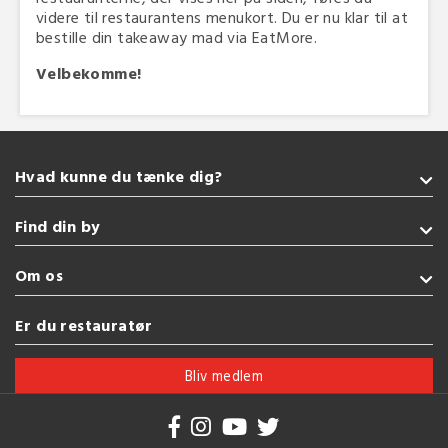
videre til restaurantens menukort. Du er nu klar til at
bestille din takeaway mad via EatMore.
Velbekomme!
Hvad kunne du tænke dig?
Takeaway
Find din by
Glutenfri
Indisk
Sønderborg
Om os
Grill
Kolding
Amerikansk
Fredericia
Handelsbetingelser
Er du restauratør
Pizza
Esbjerg
Brug af cookies
Se flere køkkener
Vejle
Bliv medlem
Herning
Se flere byer