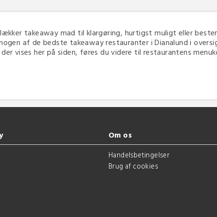
n lækker takeaway mad til klargøring, hurtigst muligt eller bestem
nogen af de bedste takeaway restauranter i Dianalund i oversig
er vises her på siden, føres du videre til restaurantens menuko
y
Om os
g
Handelsbetingelser
Brug af cookies