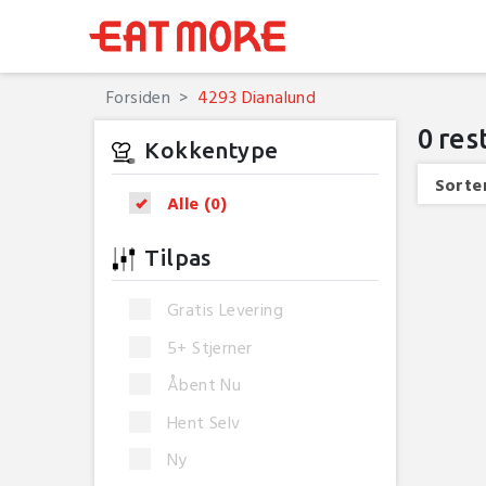
Forsiden
4293 Dianalund
0
res
Kokkentype
Sorter
Alle
(0)
Tilpas
Gratis Levering
5+ Stjerner
Åbent Nu
Hent Selv
Ny