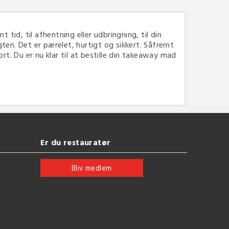
t tid, til afhentning eller udbringning, til din
ten. Det er pærelet, hurtigt og sikkert. Såfremt
rt. Du er nu klar til at bestille din takeaway mad
Er du restauratør
Bliv medlem