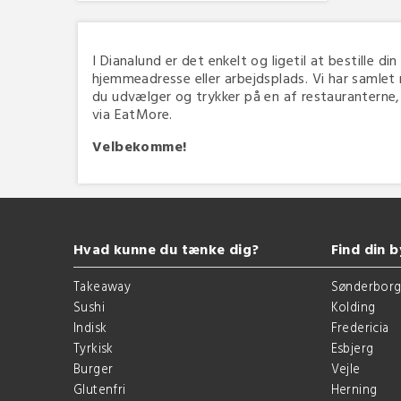
I Dianalund er det enkelt og ligetil at bestille di
hjemmeadresse eller arbejdsplads. Vi har samlet 
du udvælger og trykker på en af restauranterne, d
via EatMore.
Velbekomme!
Hvad kunne du tænke dig?
Find din b
Takeaway
Sønderbor
Sushi
Kolding
Indisk
Fredericia
Tyrkisk
Esbjerg
Burger
Vejle
Glutenfri
Herning