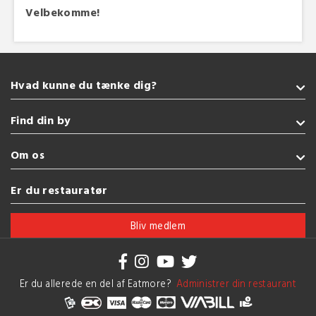
Velbekomme!
Hvad kunne du tænke dig?
Takeaway
Find din by
Amerikansk
Vegetarisk
Sønderborg
Om os
Burger
Kolding
Grill
Fredericia
Handelsbetingelser
Er du restauratør
Indisk
Esbjerg
Brug af cookies
Se flere køkkener
Vejle
Bliv medlem
Herning
Se flere byer
Er du allerede en del af Eatmore?
Administrer din restaurant