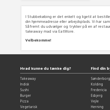
I Stubbekøbing er det enkelt og ligetil at bestill
din hjemmeadresse eller arbejdsplads. Vi har sam
Såfremt du udvælger og trykker på en af restauran
takeaway mad via EatMore.
Velbekomme!
Hvad kunne du tænke dig?
Find din b
Takeaway
Sønderbor
Indisk
Kolding
Sushi
Fredericia
Burger
Esbjerg
Pizza
Vejle
Vegetarisk
Herning