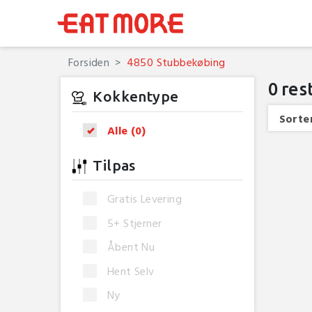
Forsiden
4850 Stubbekøbing
0
res
Kokkentype
Sorter
Alle
(0)
Tilpas
Gratis Levering
5+ Stjerner
Åbent Nu
Hent Selv
Ny