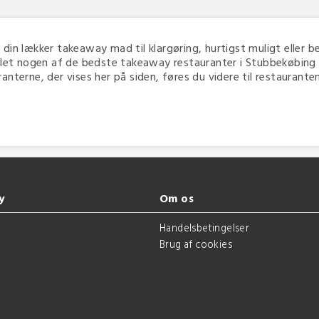
e din lækker takeaway mad til klargøring, hurtigst muligt eller be
let nogen af de bedste takeaway restauranter i Stubbekøbing i 
terne, der vises her på siden, føres du videre til restaurantens 
y
Om os
g
Handelsbetingelser
Brug af cookies